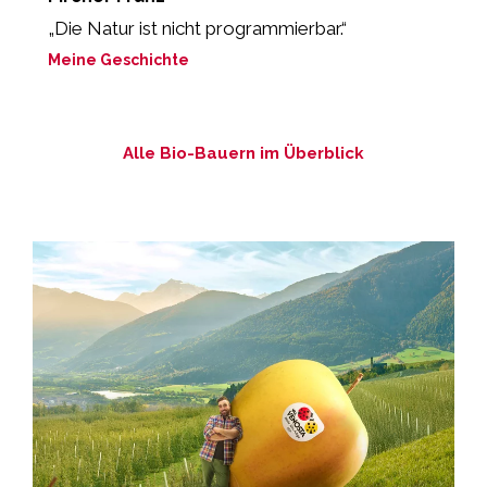
„Die Natur ist nicht programmierbar.“
„
P
Meine Geschichte
M
Alle Bio-Bauern im Überblick