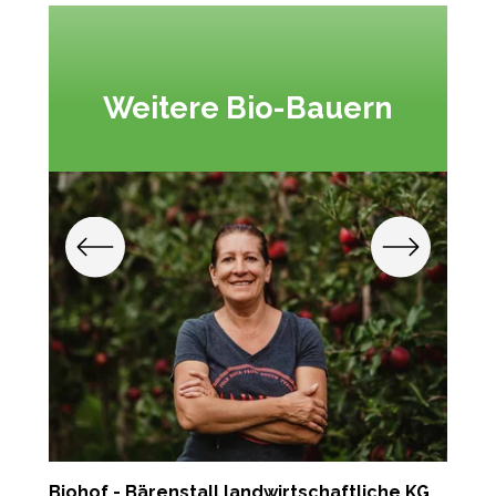
Weitere Bio-Bauern
Biohof - Bärenstall landwirtschaftliche KG
S