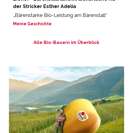
der Stricker Esther Adelia
"
B
„Bärenstarke Bio-Leistung am Bärenstall“
M
Meine Geschichte
Alle Bio-Bauern im Überblick