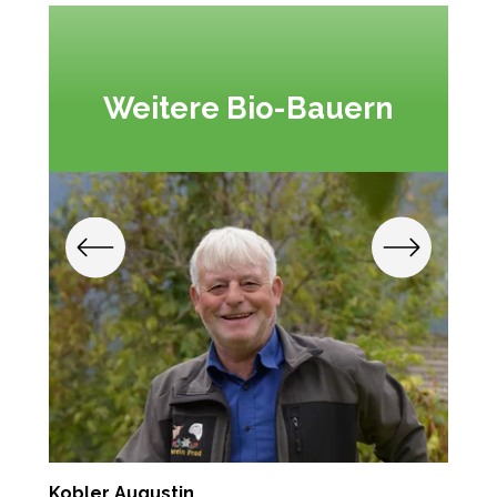
Weitere Bio-Bauern
Kobler Augustin
T