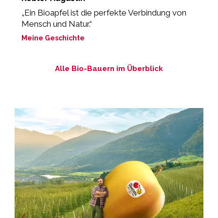
„Ein Bioapfel ist die perfekte Verbindung von
„
Mensch und Natur.“
M
Meine Geschichte
Alle Bio-Bauern im Überblick