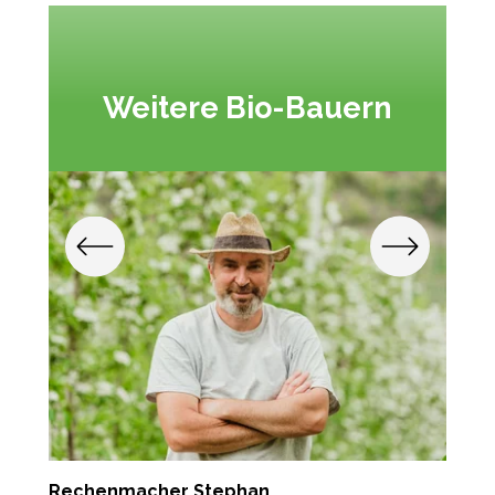
Weitere Bio-Bauern
Rechenmacher Stephan
T