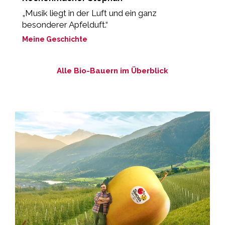
„Musik liegt in der Luft und ein ganz
“
besonderer Apfelduft.“
M
Meine Geschichte
Alle Bio-Bauern im Überblick