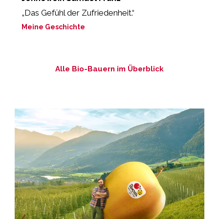
„Das Gefühl der Zufriedenheit.“
“E
Meine Geschichte
M
Alle Bio-Bauern im Überblick