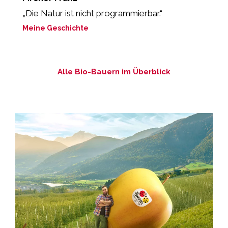
„Die Natur ist nicht programmierbar.“
„
P
Meine Geschichte
M
Alle Bio-Bauern im Überblick