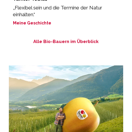
„Flexibel sein und die Termine der Natur
“
einhalten.“
b
Meine Geschichte
M
Alle Bio-Bauern im Überblick