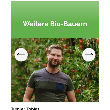
Weitere Bio-Bauern
Tumler Tobias
P