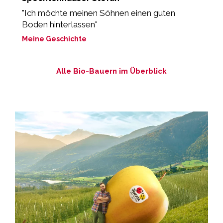
d
"Ich möchte meinen Söhnen einen guten
Boden hinterlassen"
„
Meine Geschichte
M
Alle Bio-Bauern im Überblick