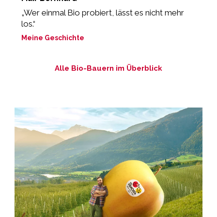
„Wer einmal Bio probiert, lässt es nicht mehr
„
los.“
M
Meine Geschichte
Alle Bio-Bauern im Überblick