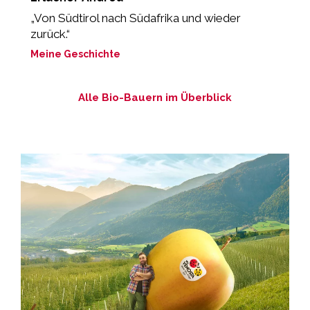
„Von Südtirol nach Südafrika und wieder
„
zurück.“
M
Meine Geschichte
M
Alle Bio-Bauern im Überblick