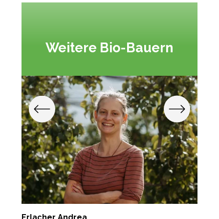
Weitere Bio-Bauern
Erlacher Andrea
K