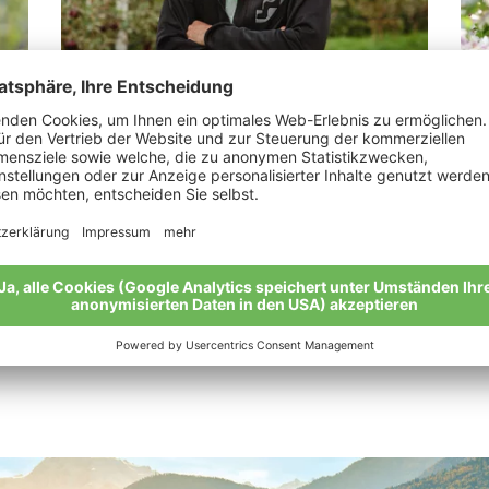
Jennewein Samuel Franz
We
„Das Gefühl der Zufriedenheit.“
„Bi
Nat
Meine Geschichte
Mei
Alle Bio-Bauern im Überblick