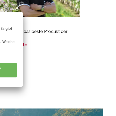
iss Josef
o-Äpfel sind das beste Produkt der
ur.“
ne Geschichte