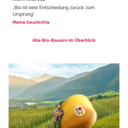
„Bio ist eine Entscheidung zurück zum
„
Ursprung.“
M
Meine Geschichte
Alle Bio-Bauern im Überblick