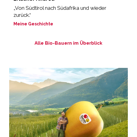
„Von Südtirol nach Südafrika und wieder
„
zurück.“
M
Meine Geschichte
M
Alle Bio-Bauern im Überblick