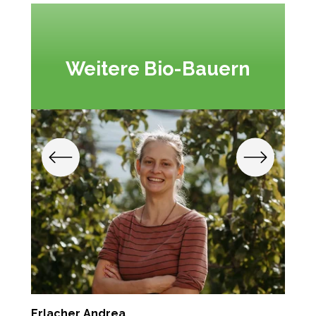
Weitere Bio-Bauern
Erlacher Andrea
K