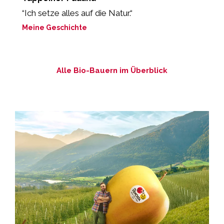
“Ich setze alles auf die Natur.“
„
e
Meine Geschichte
M
Alle Bio-Bauern im Überblick