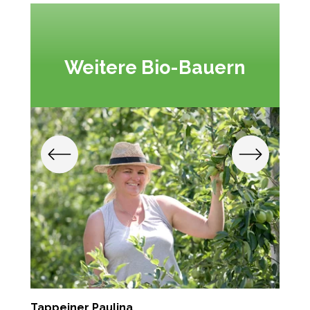
Weitere Bio-Bauern
Tappeiner Paulina
P