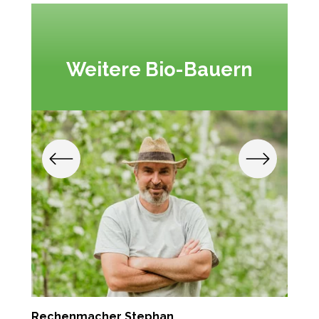
Weitere Bio-Bauern
Rechenmacher Stephan
T