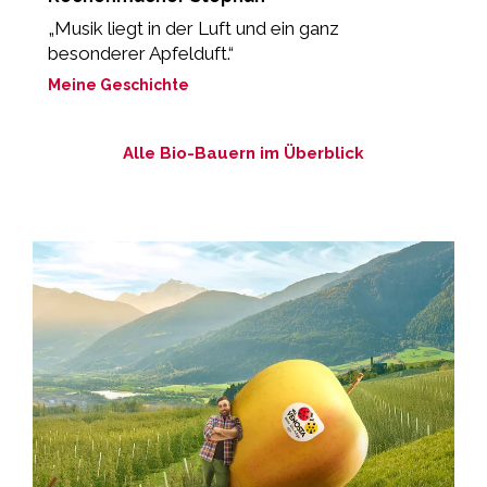
„Musik liegt in der Luft und ein ganz
“
besonderer Apfelduft.“
M
Meine Geschichte
Alle Bio-Bauern im Überblick