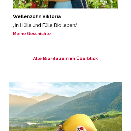
Wellenzohn Viktoria
S
„In Hülle und Fülle Bio leben.“
“
Meine Geschichte
M
Alle Bio-Bauern im Überblick