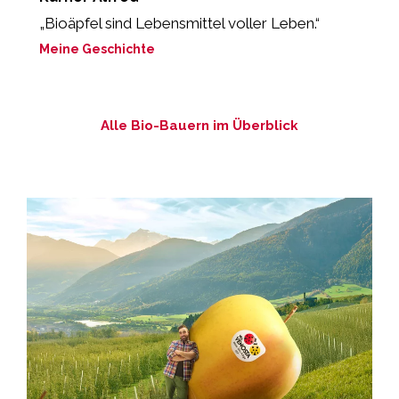
„Bioäpfel sind Lebensmittel voller Leben.“
„
M
Meine Geschichte
M
Alle Bio-Bauern im Überblick