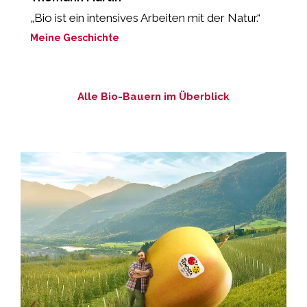
„Bio ist ein intensives Arbeiten mit der Natur.“
„
Meine Geschichte
M
Alle Bio-Bauern im Überblick