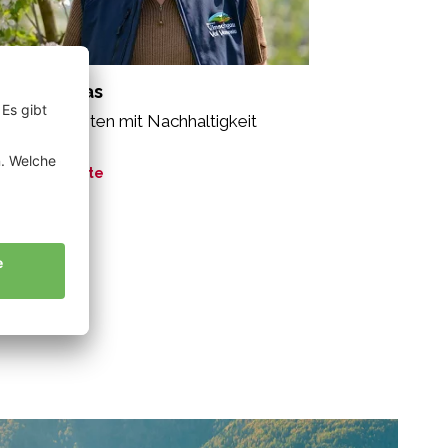
antl Thomas
seren Planeten mit Nachhaltigkeit
ützen.”
ne Geschichte