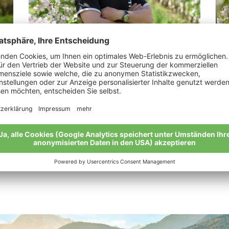
Weiss Josef
Pr
„Bio-Äpfel sind das beste Produkt der
“Un
Natur.“
sch
Meine Geschichte
Mei
Alle Bio-Bauern im Überblick