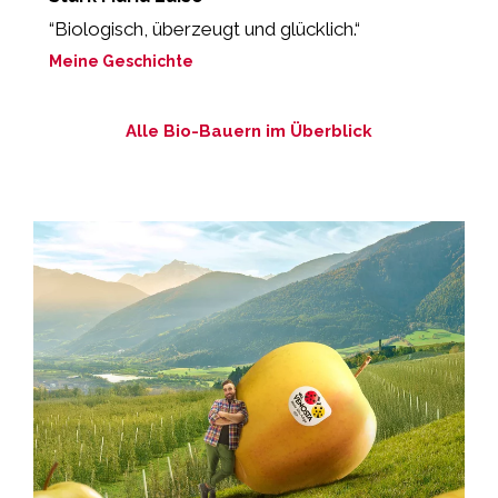
“Biologisch, überzeugt und glücklich.“
„
Meine Geschichte
M
Alle Bio-Bauern im Überblick