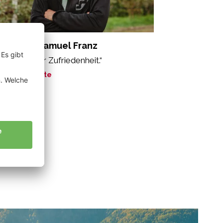
nnewein Samuel Franz
s Gefühl der Zufriedenheit.“
ne Geschichte