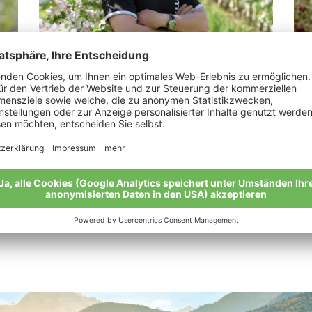
Weiss Josef
Je
„Bio-Äpfel sind das beste Produkt der
„Da
Natur.“
Mei
Meine Geschichte
Alle Bio-Bauern im Überblick