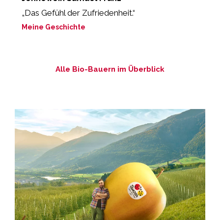
„Das Gefühl der Zufriedenheit.“
“E
Meine Geschichte
M
Alle Bio-Bauern im Überblick