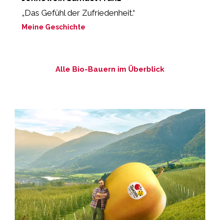
„Das Gefühl der Zufriedenheit.“
“
L
Meine Geschichte
M
Alle Bio-Bauern im Überblick