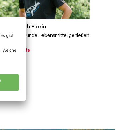
dross Jakob Florin
le sollen gesunde Lebensmittel genießen
fen“
ne Geschichte