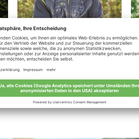
Spechtenhauser Stefan
Pe
r
"Ich möchte meinen Söhnen einen guten
„Al
Boden hinterlassen"
dür
“
Meine Geschichte
Mei
Alle Bio-Bauern im Überblick