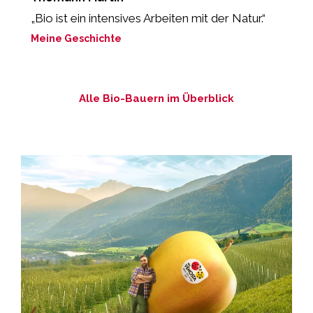
„Bio ist ein intensives Arbeiten mit der Natur.“
„
M
Meine Geschichte
M
Alle Bio-Bauern im Überblick