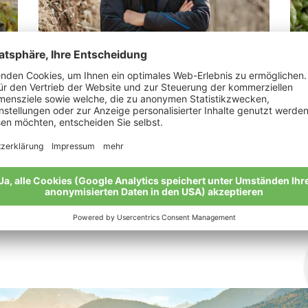
Thomann Martin
Ka
„Bio ist ein intensives Arbeiten mit der
„Bi
Natur.“
Mei
Meine Geschichte
Alle Bio-Bauern im Überblick