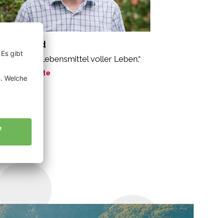
rner Alfred
oäpfel sind Lebensmittel voller Leben.“
ne Geschichte