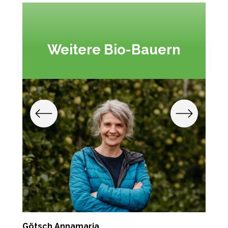
Weitere Bio-Bauern
Götsch Annamaria
G