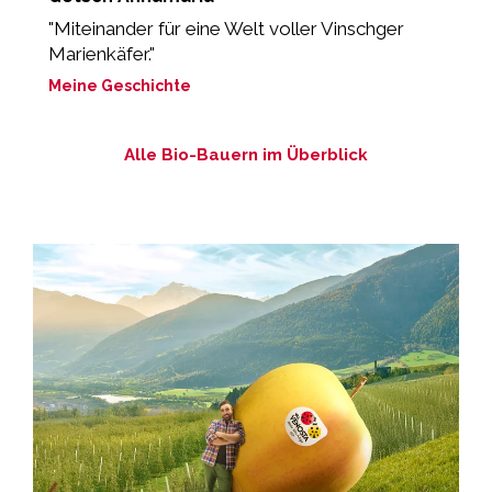
"Miteinander für eine Welt voller Vinschger
„
Marienkäfer."
P
Meine Geschichte
M
Alle Bio-Bauern im Überblick