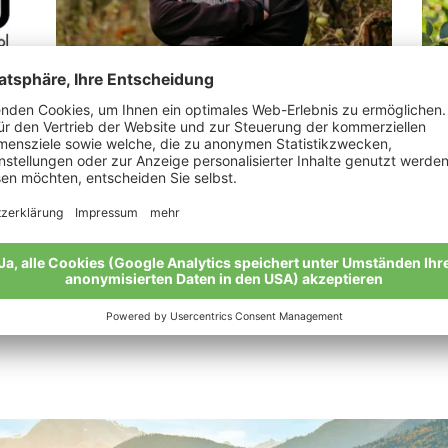
Tappeiner Elisabeth
Le
„Wieder zurück zu den Wurzeln mit Äpfeln
„Vo
und Gemüse.“
gan
Meine Geschichte
Mei
Alle Bio-Bauern im Überblick