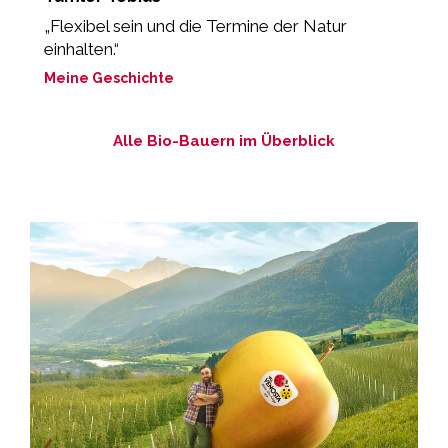
„Flexibel sein und die Termine der Natur
“
einhalten.“
b
Meine Geschichte
M
Alle Bio-Bauern im Überblick