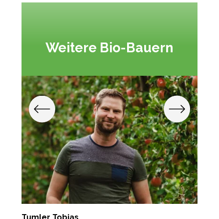
Weitere Bio-Bauern
Tumler Tobias
P