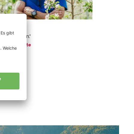
bl Kurt
ter und Sohn.“
ne Geschichte