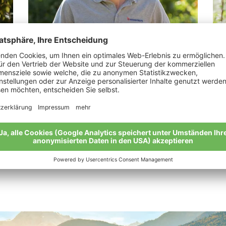
Kiem Ulrich
Ga
„Bio bringt einen doppelten Vorteil: es
„Va
wertet Mensch und Natur auf. “
Mei
Meine Geschichte
Alle Bio-Bauern im Überblick