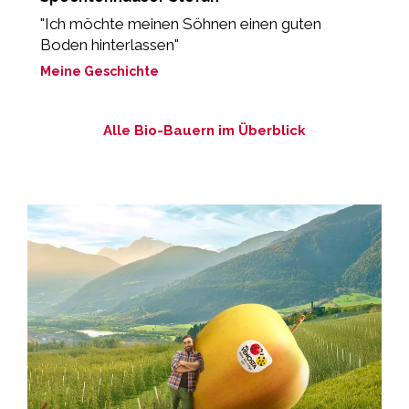
d
"Ich möchte meinen Söhnen einen guten
Boden hinterlassen"
„
Meine Geschichte
M
Alle Bio-Bauern im Überblick