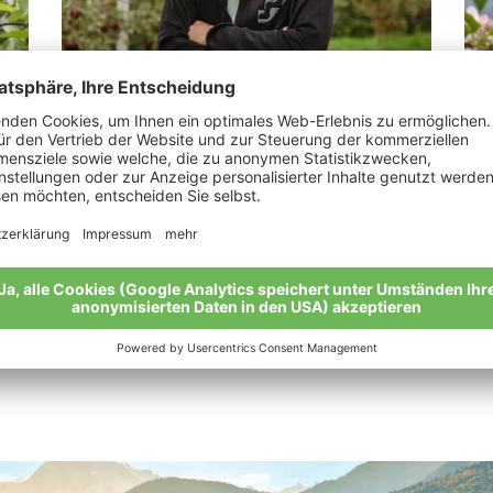
Jennewein Samuel Franz
Ta
„Das Gefühl der Zufriedenheit.“
“Ei
Meine Geschichte
Mei
Alle Bio-Bauern im Überblick