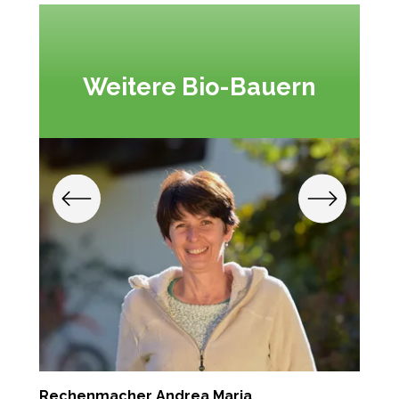
Weitere Bio-Bauern
Rechenmacher Andrea Maria
T