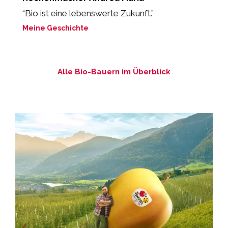
g
“Bio ist eine lebenswerte Zukunft.”
„
ei
Meine Geschichte
M
Alle Bio-Bauern im Überblick