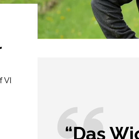
r
f VI
“Das Wic