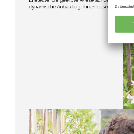
Eheleute, die geerbte Wiese auf den Bioanbau
dynamische Anbau liegt ihnen besonders. „Wei