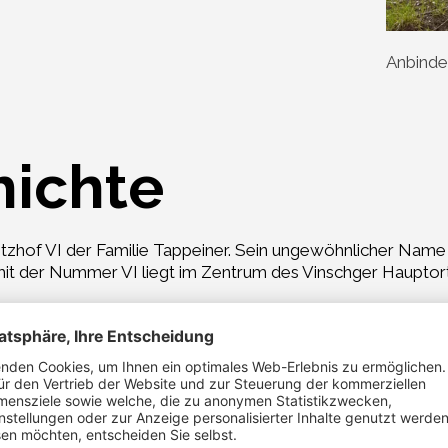
Anbinde
hichte
tzhof VI der Familie Tappeiner. Sein ungewöhnlicher Name 
 der Nummer VI liegt im Zentrum des Vinschger Hauptortes
 Handwerker, bewirtschaften den Hof im Nebenerwerb. Für 
olden Delicious an, daneben Marillen, Pfirsiche, Kirschen 
 weiß man halt, woher sie kommen“, meint Wolfgang. 1998, 