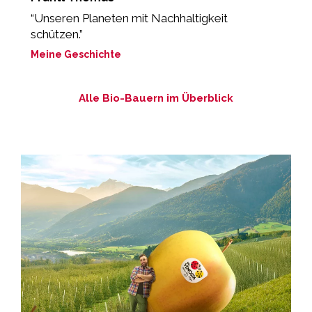
“Unseren Planeten mit Nachhaltigkeit
„
schützen.”
M
Meine Geschichte
Alle Bio-Bauern im Überblick