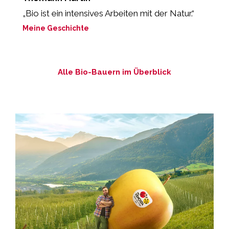
„Bio ist ein intensives Arbeiten mit der Natur.“
„
M
Meine Geschichte
M
Alle Bio-Bauern im Überblick