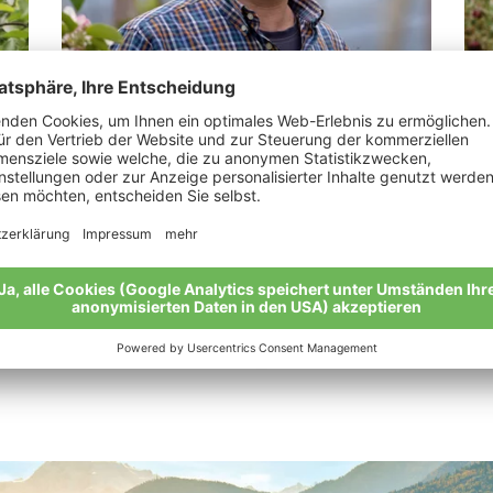
Tappeiner Georg
Je
“Eine Arbeit, die zuallererst eine Pflicht ist.“
„Da
Meine Geschichte
Mei
Alle Bio-Bauern im Überblick