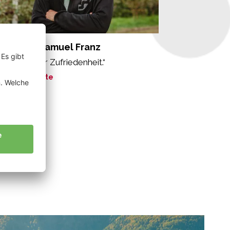
nnewein Samuel Franz
s Gefühl der Zufriedenheit.“
ne Geschichte