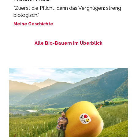
“Zuerst die Pflicht, dann das Vergnügen: streng
„
biologisch.”
ei
Meine Geschichte
M
Alle Bio-Bauern im Überblick