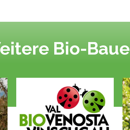
eitere Bio-Baue