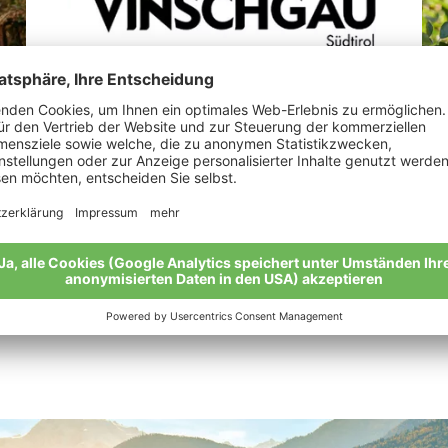
Perkmann Michael
Le
ln
„Vo
Meine Geschichte
gan
Mei
Alle Bio-Bauern im Überblick