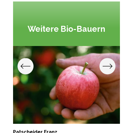
Weitere Bio-Bauern
Patscheider Franz
G