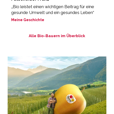
„Bio leistet einen wichtigen Beitrag für eine
„
gesunde Umwelt und ein gesundes Leben“
b
Meine Geschichte
M
Alle Bio-Bauern im Überblick