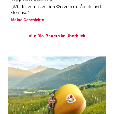
„Wieder zurück zu den Wurzeln mit Äpfeln und
M
Gemüse.“
Meine Geschichte
Alle Bio-Bauern im Überblick