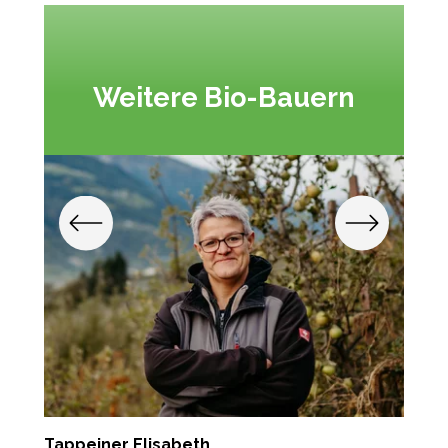
Weitere Bio-Bauern
Tappeiner Elisabeth
P