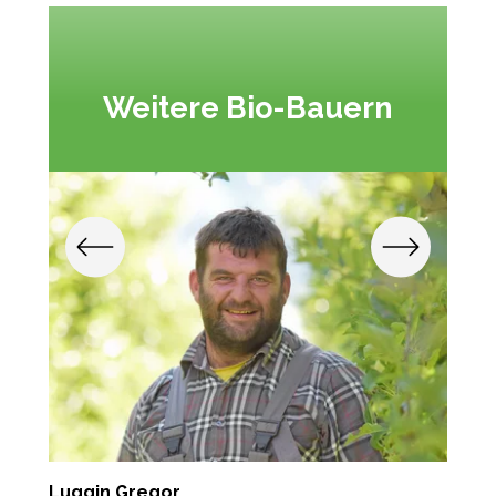
Weitere Bio-Bauern
Luggin Gregor
L