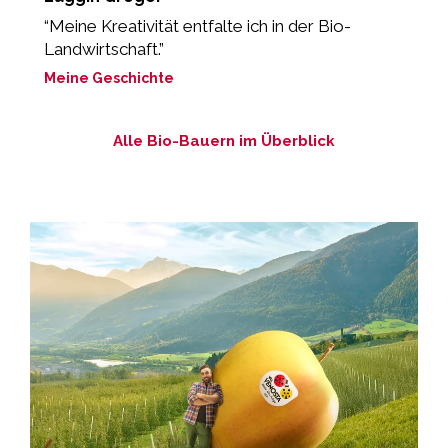
“Meine Kreativität entfalte ich in der Bio-
„
Landwirtschaft.”
g
Meine Geschichte
M
Alle Bio-Bauern im Überblick