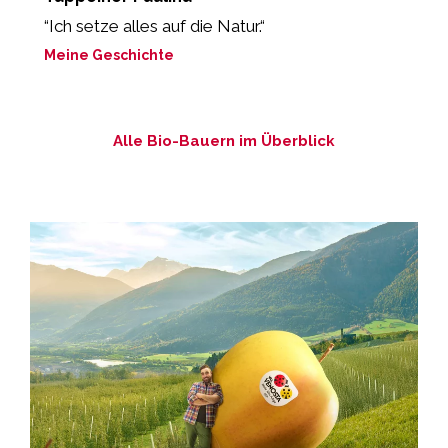
r
“Ich setze alles auf die Natur.“
„
Meine Geschichte
M
Alle Bio-Bauern im Überblick