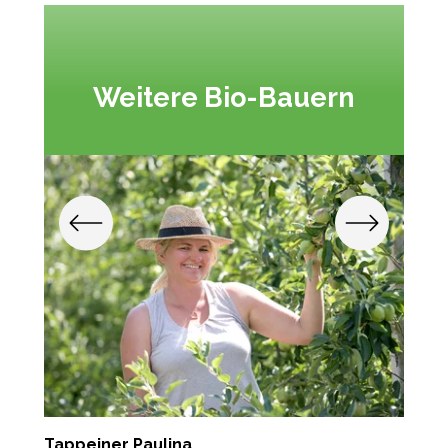
Weitere Bio-Bauern
Tappeiner Paulina
P