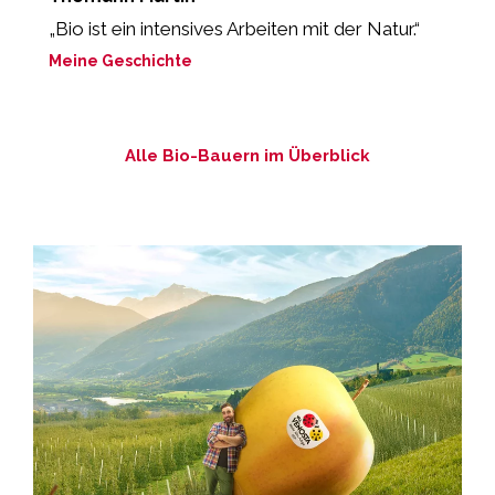
„Bio ist ein intensives Arbeiten mit der Natur.“
„
Meine Geschichte
M
Alle Bio-Bauern im Überblick