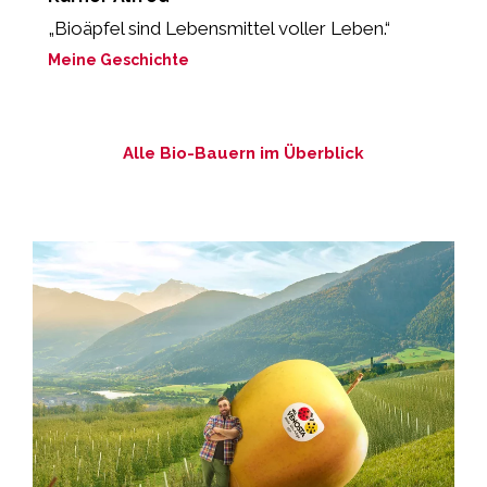
„Bioäpfel sind Lebensmittel voller Leben.“
„
M
Meine Geschichte
M
Alle Bio-Bauern im Überblick