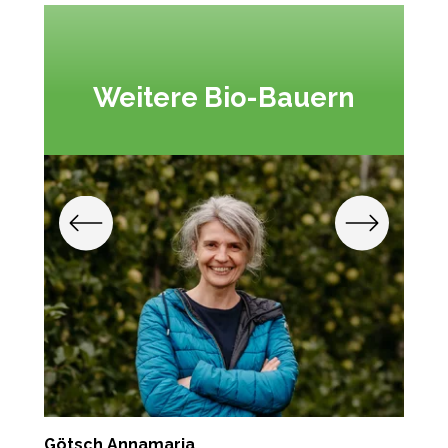
Weitere Bio-Bauern
Götsch Annamaria
Z