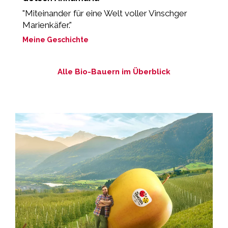
"Miteinander für eine Welt voller Vinschger
„
Marienkäfer."
M
Meine Geschichte
Alle Bio-Bauern im Überblick