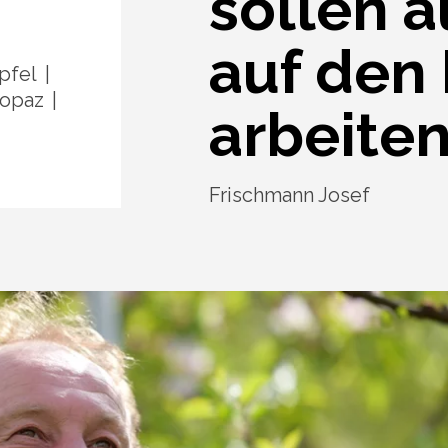
sollen 
auf den
pfel
opaz
arbeite
Frischmann Josef