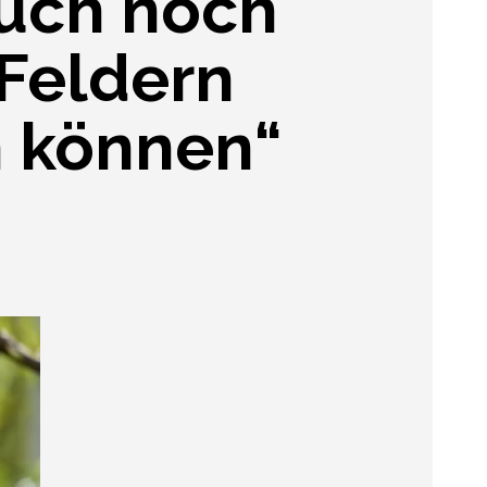
auch noch
 Feldern
n können“