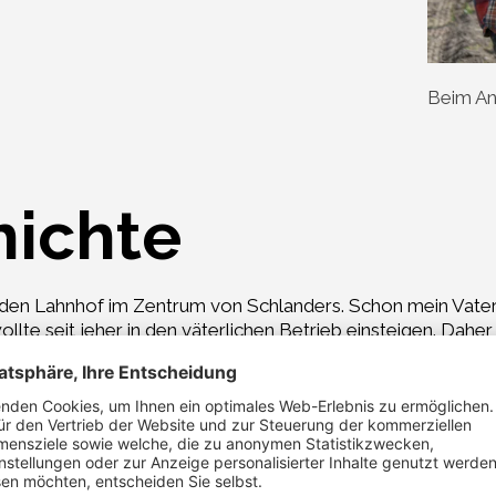
Beim An
hichte
on den Lahnhof im Zentrum von Schlanders. Schon mein Vate
te seit jeher in den väterlichen Betrieb einsteigen. Daher 
g, einer bekannten Südtiroler Fachschule für Obst-, Wein-
en Apfelanbau nach biologischen Richtlinien zu betreiben, d
sche Anbau der richtige ist. Mir ist es wichtig, ein gesund
 Nachfolger noch auf meinen Feldern arbeiten können. Auf d