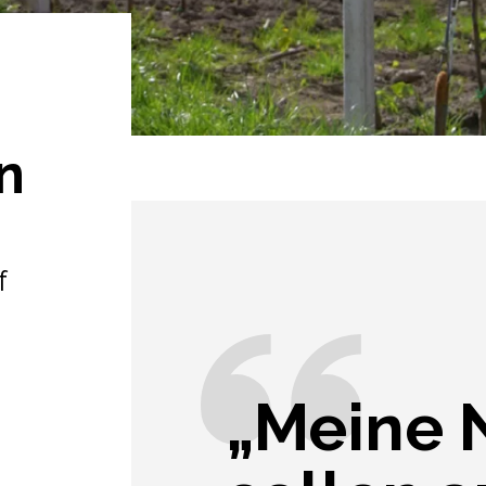
n
f
„Meine 