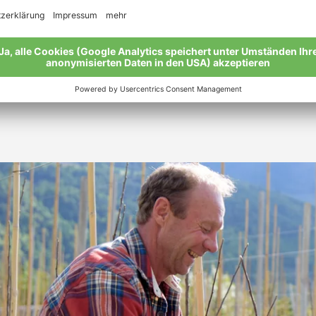
 sie fleißig mit. Und wenn es Zeit ist, meine Apfelsorten Go
onarbeiter: Eine gute Arbeitsorganisation ist wichtig, um Pr
erum: Ich schneide die Apfelbäume zurecht und fühle mich w
n einen von meinen knackigen Pinova, denn die schmecken m