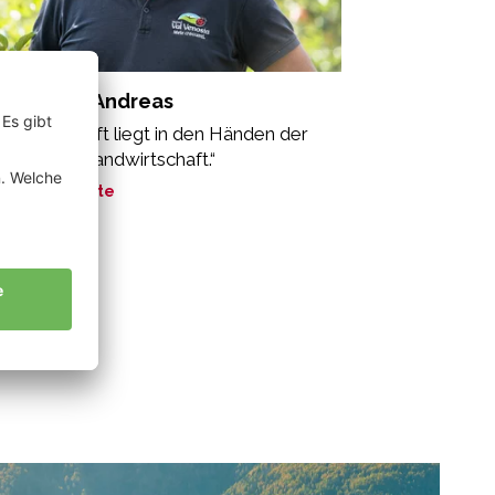
massmer Andreas
sere Zukunft liegt in den Händen der
logischen Landwirtschaft.“
ne Geschichte