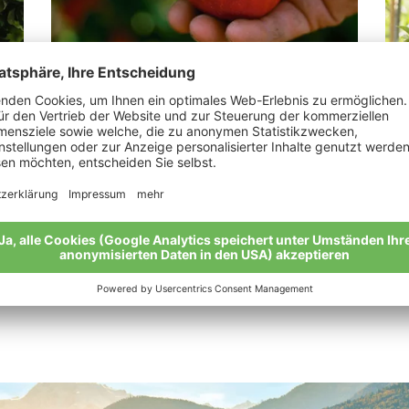
Patscheider Franz
Ge
„Bio leistet einen wichtigen Beitrag für eine
„Un
gesunde Umwelt und ein gesundes Leben“
bio
Meine Geschichte
Mei
Alle Bio-Bauern im Überblick