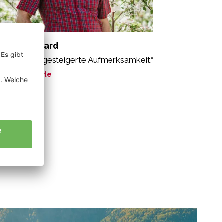
schg Reinhard
o bedeutet gesteigerte Aufmerksamkeit.“
ne Geschichte