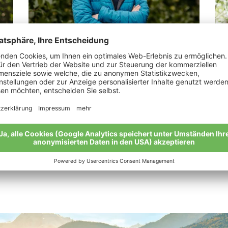
Götsch Annamaria
Zi
"Miteinander für eine Welt voller Vinschger
„Bi
Marienkäfer."
Mei
Meine Geschichte
Alle Bio-Bauern im Überblick