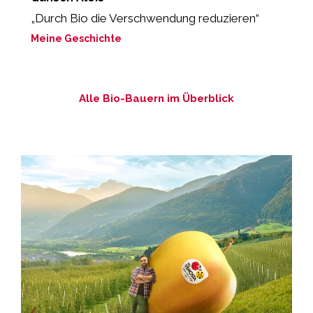
„Durch Bio die Verschwendung reduzieren“
„
g
Meine Geschichte
M
Alle Bio-Bauern im Überblick